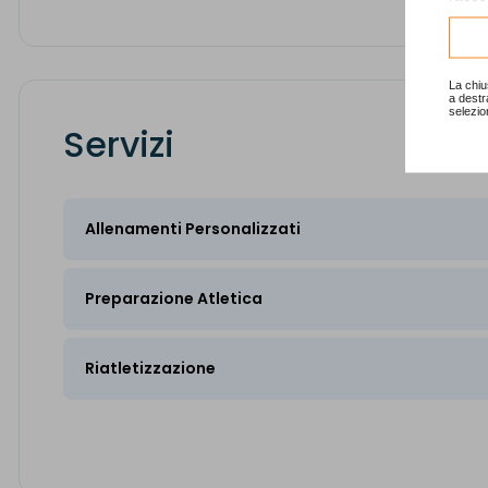
Consu
La chiu
a destr
selezio
Servizi
Allenamenti Personalizzati
Preparazione Atletica
Riatletizzazione