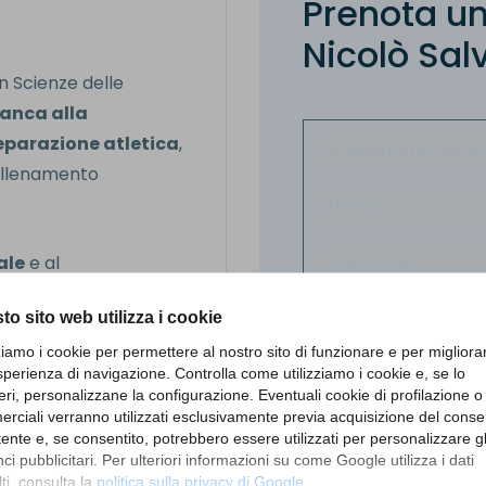
P
r
e
n
o
t
a
u
N
i
c
o
l
ò
S
a
l
n Scienze delle
ianca alla
reparazione atletica
,
'allenamento
ale
e al
revenzione degli
to sito web utilizza i cookie
ttimizzazione del
fase di recupero.
zziamo i cookie per permettere al nostro sito di funzionare e per migliora
sperienza di navigazione. Controlla come utilizziamo i cookie e, se lo
eri, personalizzane la configurazione. Eventuali cookie di profilazione o
ute di kinesiologia
,
rciali verranno utilizzati esclusivamente previa acquisizione del cons
Per visual
utente e, se consentito, potrebbero essere utilizzati per personalizzare gl
turale e programmi di
i pubblicitari. Per ulteriori informazioni su come Google utilizza i dati
ti, consulta la
politica sulla privacy di Google
.