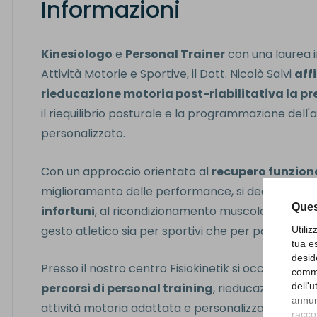
Informazioni
Kinesiologo
e
Personal Trainer
con una laurea i
Attività Motorie e Sportive, il Dott. Nicolò Salvi
aff
rieducazione motoria post-riabilitativa la p
il riequilibrio posturale e la programmazione dell
personalizzato.
Con un approccio orientato al
recupero funzion
miglioramento delle performance, si dedica alla
p
Ques
infortuni
, al ricondizionamento muscolare e all'o
gesto atletico sia per sportivi che per pazienti in 
Utili
tua e
desid
Presso il nostro centro Fisiokinetik si occupa di
sed
comme
dell'
percorsi di personal training
, rieducazione pos
annunc
attività motoria adattata e personalizzata.
raccol