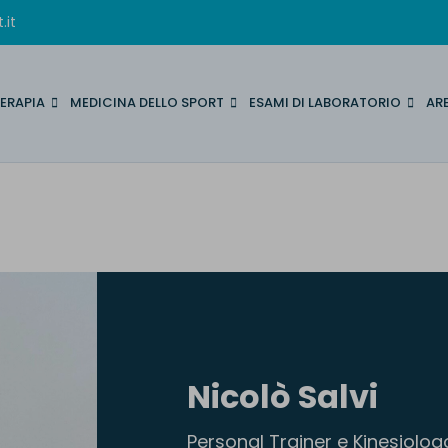
.it
TERAPIA
MEDICINA DELLO SPORT
ESAMI DI LABORATORIO
AR
N
i
c
o
l
ò
S
a
l
v
i
Personal Trainer e Kinesiolog