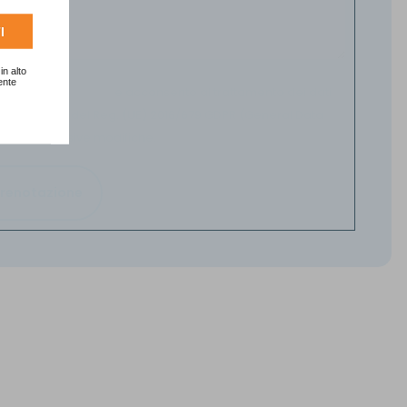
I
in alto
ente
 sulla
Privacy Policy
e acconsento al trattamento dei dati
gli art. 13-14 del Reg. (UE) 2016/679 GDPR (General Data
n) e successive modifiche.
 Prenotazione