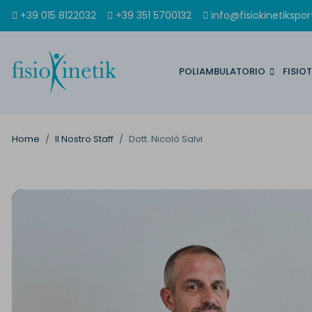
+39 015 8122032
+39 351 5700132
info@fisiokinetiksport
POLIAMBULATORIO
FISIO
Home
Il Nostro Staff
Dott. Nicolò Salvi