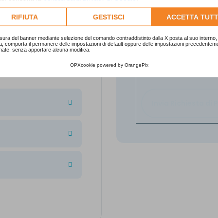
lta l'informativa cookie completa.
RIFIUTA
GESTISCI
ACCETTA TUTT
sura del banner mediante selezione del comando contraddistinto dalla X posta al suo interno, 
a, comporta il permanere delle impostazioni di default oppure delle impostazioni precedentem
Ho letto l'informativa
nate, senza apportare alcuna modifica.
personali ai sensi de
OPXcookie
powered by
OrangePix
Protection Regulatio
Invia Richiesta di