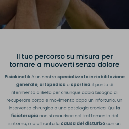
I
l
t
u
o
p
e
r
c
o
r
s
o
s
u
m
i
s
u
r
a
p
e
r
t
o
r
n
a
r
e
a
m
u
o
v
e
r
t
i
s
e
n
z
a
d
o
l
o
r
e
Fisiokinetik
è un centro
specializzato in riabilitazione
generale
,
ortopedica
e
sportiva
: il punto di
riferimento a Biella per chiunque abbia bisogno di
recuperare corpo e movimento dopo un infortunio, un
intervento chirurgico o una patologia cronica. Qui
la
fisioterapia
non si esaurisce nel trattamento del
sintomo, ma affronta la
causa del disturbo
con un