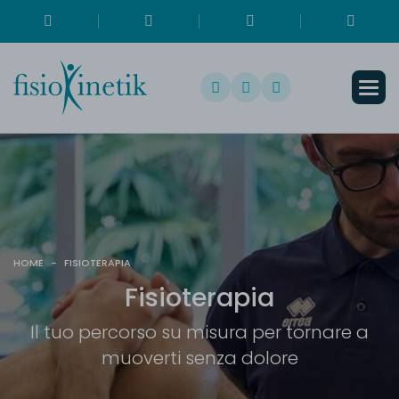
HOME
-
FISIOTERAPIA
F
i
s
i
o
t
e
r
a
p
i
a
Il tuo percorso su misura per tornare a
muoverti senza dolore