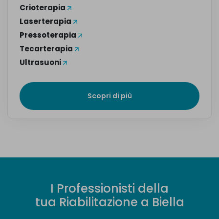
Crioterapia
Laserterapia
Pressoterapia
Tecarterapia
Ultrasuoni
Scopri di più
I
P
r
o
f
e
s
s
i
o
n
i
s
t
i
d
e
l
l
a
t
u
a
R
i
a
b
i
l
i
t
a
z
i
o
n
e
a
B
i
e
l
l
a