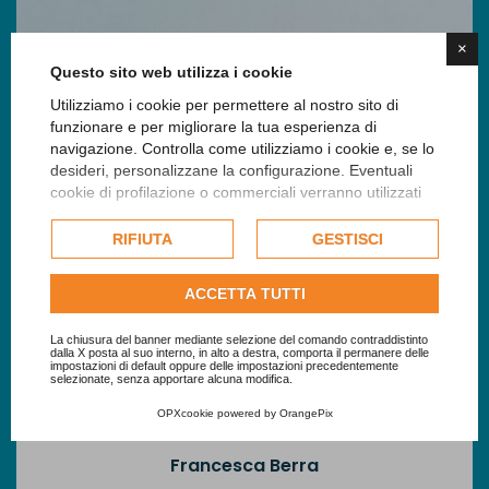
×
Questo sito web utilizza i cookie
Utilizziamo i cookie per permettere al nostro sito di
funzionare e per migliorare la tua esperienza di
navigazione. Controlla come utilizziamo i cookie e, se lo
desideri, personalizzane la configurazione. Eventuali
cookie di profilazione o commerciali verranno utilizzati
esclusivamente previa acquisizione del consenso
dell'utente e, se consentito, potrebbero essere utilizzati
RIFIUTA
GESTISCI
per personalizzare gli annunci pubblicitari. Per ulteriori
informazioni su come Google utilizza i dati raccolti,
ACCETTA TUTTI
consulta la
politica sulla privacy di Google
.
Consulta l'informativa cookie completa.
La chiusura del banner mediante selezione del comando contraddistinto
dalla X posta al suo interno, in alto a destra, comporta il permanere delle
impostazioni di default oppure delle impostazioni precedentemente
selezionate, senza apportare alcuna modifica.
OPXcookie
powered by
OrangePix
Francesca Berra