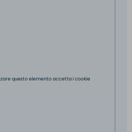
izzare questo elemento accetta i cookie
 sulla
Privacy Policy
e acconsento al trattamento dei dati
gli art. 13-14 del Reg. (UE) 2016/679 GDPR (General Data
n) e successive modifiche.