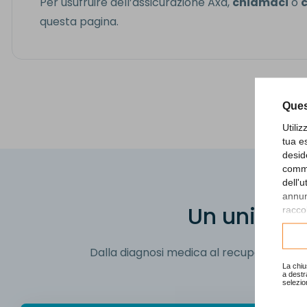
Per usufruire dell’assicurazione Axa,
chiamaci
o
c
questa pagina.
Ques
Utili
tua e
desid
comme
dell'
annunc
U
n
u
n
i
c
o
c
raccol
Consu
Dalla diagnosi medica al recupero funzion
La chiu
a destr
selezio