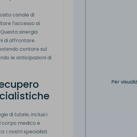
osito canale di
itare l'accesso ai
e. Questa sinergia
ni di affrontare
 potendo contare sul
do le anticipazioni di
 recupero
Per visual
cialistiche
e di tutele, inclusi i
Ho letto l'informativa
 Il corpo medico e
personali ai sensi de
: i nostri specialisti
Protection Regulatio