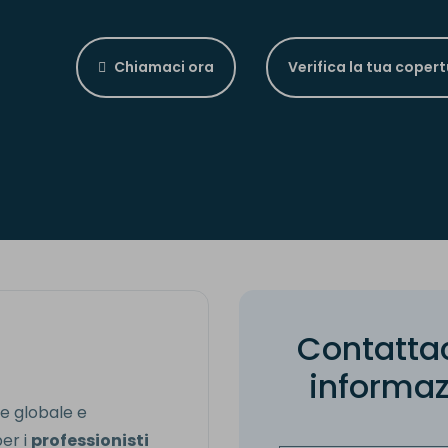
Chiamaci ora
Verifica la tua coper
C
o
n
t
a
t
t
a
i
n
f
o
r
m
a
e globale e
per i
professionisti