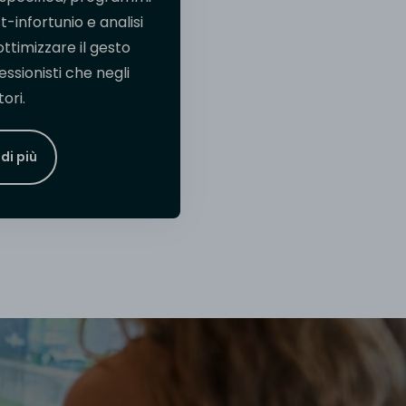
t-infortunio e analisi
timizzare il gesto
essionisti che negli
ori.
di più