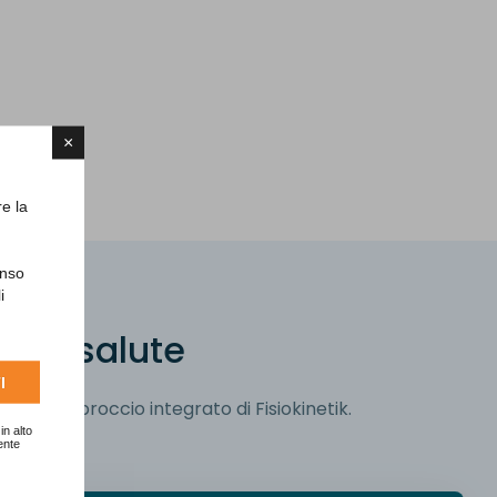
×
re la
enso
i
t
u
a
s
a
l
u
t
e
I
pri l'approccio integrato di Fisiokinetik.
in alto
ente