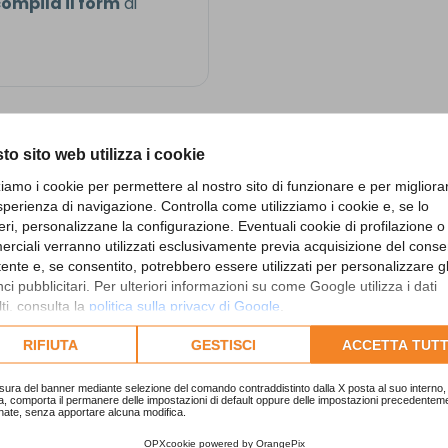
ompila il form
di
to sito web utilizza i cookie
zziamo i cookie per permettere al nostro sito di funzionare e per migliora
sperienza di navigazione. Controlla come utilizziamo i cookie e, se lo
eri, personalizzane la configurazione. Eventuali cookie di profilazione o
rciali verranno utilizzati esclusivamente previa acquisizione del cons
utente e, se consentito, potrebbero essere utilizzati per personalizzare gl
i pubblicitari. Per ulteriori informazioni su come Google utilizza i dati
e
n
t
r
o
,
c
o
n
a
r
e
e
d
e
d
i
c
a
t
e
a
l
l
a
ti, consulta la
politica sulla privacy di Google
.
lta l'informativa cookie completa.
RIFIUTA
GESTISCI
ACCETTA TUTT
ale, fino al miglioramento della performance sportiva: sco
sura del banner mediante selezione del comando contraddistinto dalla X posta al suo interno, 
a, comporta il permanere delle impostazioni di default oppure delle impostazioni precedentem
nate, senza apportare alcuna modifica.
OPXcookie
powered by
OrangePix