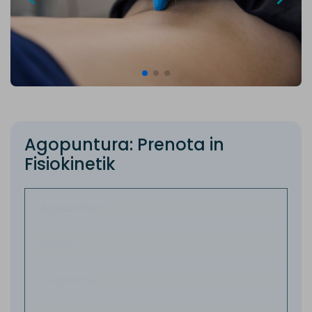
A
g
o
p
u
n
t
u
r
a
:
P
r
e
n
o
t
a
i
n
F
i
s
i
o
k
i
n
e
t
i
k