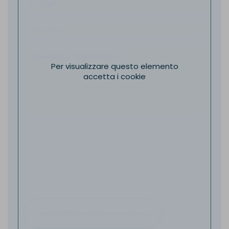
Per visualizzare questo elemento
accetta i cookie
Ho letto l'informativa sulla
Privacy Policy
e
acconsento al trattamento dei dati personali ai
sensi degli art. 13-14 del Reg. (UE) 2016/679 GDPR
(General Data Protection Regulation) e successive
modifiche.
Invia Richiesta di Prenotazione