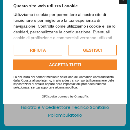
Questo sito web utilizza i cookie
Utilizziamo i cookie per permettere al nostro sito di
funzionare e per migliorare la tua esperienza di
navigazione. Controlla come utilizziamo i cookie e, se lo
desideri, personalizzane la configurazione. Eventuali
cookie di profilazione o commerciali verranno utilizzati
esclusivamente previa acquisizione del consenso
dell'utente e, se consentito, potrebbero essere utilizzati
RIFIUTA
GESTISCI
per personalizzare gli annunci pubblicitari. Per ulteriori
informazioni su come Google utilizza i dati raccolti,
ACCETTA TUTTI
consulta la
politica sulla privacy di Google
.
Consulta l'informativa cookie completa.
La chiusura del banner mediante selezione del comando contraddistinto
dalla X posta al suo interno, in alto a destra, comporta il permanere delle
impostazioni di default oppure delle impostazioni precedentemente
selezionate, senza apportare alcuna modifica.
OPXcookie
powered by
OrangePix
Dott. Davide Dalla Costa
Fisiatra e Vicedirettore Tecnico Sanitario
Poliambulatorio