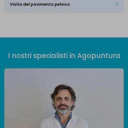
Visita del pavimento pelvico
I
n
o
s
t
r
i
s
p
e
c
i
a
l
i
s
t
i
i
n
A
g
o
p
u
n
t
u
r
a