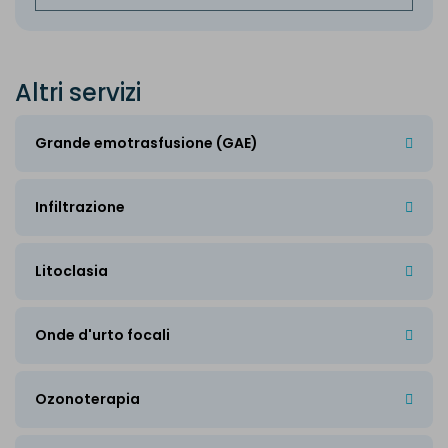
A
l
t
r
i
s
e
r
v
i
z
i
Grande emotrasfusione (GAE)
Infiltrazione
Litoclasia
Onde d'urto focali
Ozonoterapia