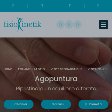
HOME
-
POLIAMBULATORIO
-
VISITE SPECIALISTICHE
-
VISITA FISIATRIC
A
g
o
p
u
n
t
u
r
a
Ripristinare un equilibrio alterato
Chiama
Scrivici
Prenota