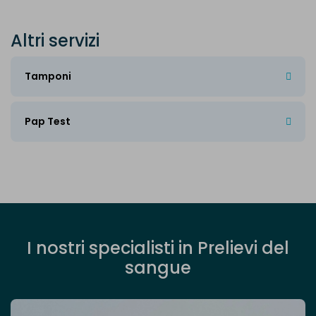
A
l
t
r
i
s
e
r
v
i
z
i
Tamponi
Pap Test
I
n
o
s
t
r
i
s
p
e
c
i
a
l
i
s
t
i
i
n
P
r
e
l
i
e
v
i
d
e
l
s
a
n
g
u
e