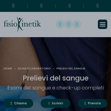
HOME
-
ESAMI DI LABORATORIO
-
PRELIEVI DEL SANGUE
P
r
e
l
i
e
v
i
d
e
l
s
a
n
g
u
e
Esami del sangue e check-up completi
Chiama
Scrivici
Prenota