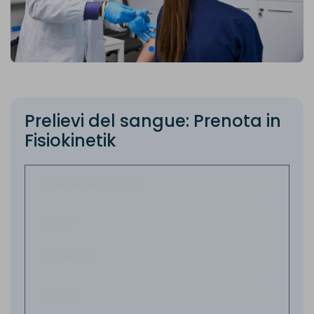
P
r
e
l
i
e
v
i
d
e
l
s
a
n
g
u
e
:
P
r
e
n
o
t
a
i
n
F
i
s
i
o
k
i
n
e
t
i
k