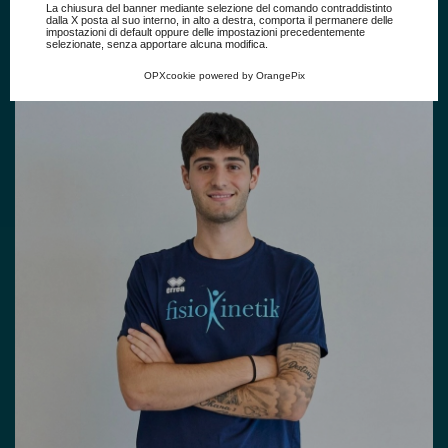
Consulta l'informativa cookie completa.
Preparatore Atletico
La chiusura del banner mediante selezione del comando contraddistinto
dalla X posta al suo interno, in alto a destra, comporta il permanere delle
impostazioni di default oppure delle impostazioni precedentemente
selezionate, senza apportare alcuna modifica.
OPXcookie
powered by
OrangePix