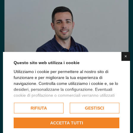
×
Questo sito web utilizza i cookie
Utilizziamo i cookie per permettere al nostro sito di
funzionare e per migliorare la tua esperienza di
navigazione. Controlla come utilizziamo i cookie e, se lo
desideri, personalizzane la configurazione. Eventuali
cookie di profilazione o commerciali verranno utilizzati
esclusivamente previa acquisizione del consenso
dell'utente e, se consentito, potrebbero essere utilizzati
RIFIUTA
GESTISCI
per personalizzare gli annunci pubblicitari. Per ulteriori
informazioni su come Google utilizza i dati raccolti,
ACCETTA TUTTI
consulta la
politica sulla privacy di Google
.
Giovanni Ivaldi