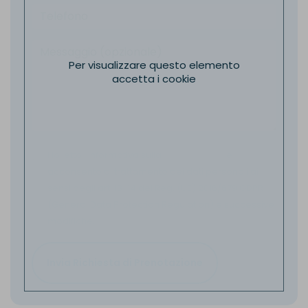
Per visualizzare questo elemento
accetta i cookie
Ho letto l'informativa sulla
Privacy Policy
e
acconsento al trattamento dei dati personali ai
sensi degli art. 13-14 del Reg. (UE) 2016/679 GDPR
(General Data Protection Regulation) e successive
modifiche.
Invia Richiesta di Prenotazione