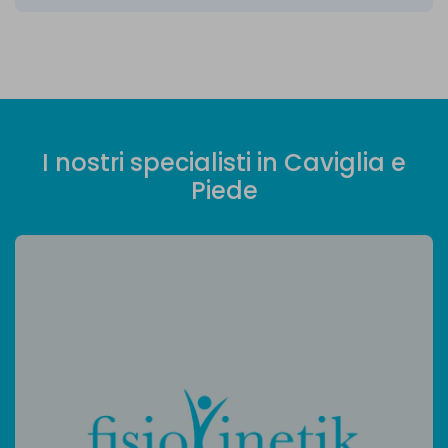
I
n
o
s
t
r
i
s
p
e
c
i
a
l
i
s
t
i
i
n
C
a
v
i
g
l
i
a
e
P
i
e
d
e