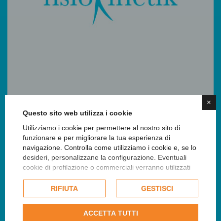
×
Questo sito web utilizza i cookie
Dott. Giacomo Zanon
Utilizziamo i cookie per permettere al nostro sito di
Specialista in Ortopedia e Traumatologia
funzionare e per migliorare la tua esperienza di
navigazione. Controlla come utilizziamo i cookie e, se lo
desideri, personalizzane la configurazione. Eventuali
cookie di profilazione o commerciali verranno utilizzati
esclusivamente previa acquisizione del consenso
dell'utente e, se consentito, potrebbero essere utilizzati
RIFIUTA
GESTISCI
per personalizzare gli annunci pubblicitari. Per ulteriori
informazioni su come Google utilizza i dati raccolti,
ACCETTA TUTTI
consulta la
politica sulla privacy di Google
.