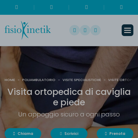
HOME
-
POLIAMBULATORIO
-
VISITE SPECIALISTICHE
-
VISITE ORTOPEDI
V
i
s
i
t
a
o
r
t
o
p
e
d
i
c
a
d
i
c
a
v
i
g
l
i
a
e
p
i
e
d
e
Un appoggio sicuro a ogni passo
Chiama
Scrivici
Prenota