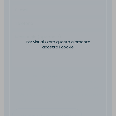
Per visualizzare questo elemento
accetta i cookie
Ho letto l'informativa sulla
Privacy Policy
e
acconsento al trattamento dei dati personali ai
sensi degli art. 13-14 del Reg. (UE) 2016/679 GDPR
(General Data Protection Regulation) e successive
modifiche.