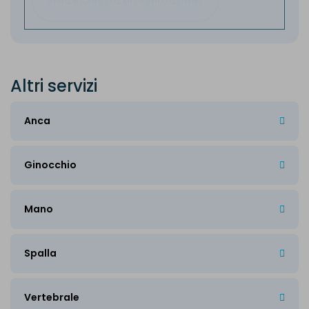
Invia Richiesta di Prenotazione
A
l
t
r
i
s
e
r
v
i
z
i
Anca
Ginocchio
Mano
Spalla
Vertebrale