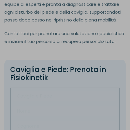
équipe di esperti è pronta a diagnosticare e trattare
ogni disturbo del piede e della caviglia, supportandoti
passo dopo passo nel ripristino della piena mobilità.
Contattaci per prenotare una valutazione specialistica
e iniziare il tuo percorso di recupero personalizzato.
C
a
v
i
g
l
i
a
e
P
i
e
d
e
:
P
r
e
n
o
t
a
i
n
F
i
s
i
o
k
i
n
e
t
i
k