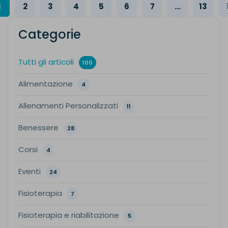
1
2
3
4
5
6
7
...
13
Categorie
Tutti gli articoli
100
Alimentazione
4
Allenamenti Personalizzati
11
Benessere
28
Corsi
4
Eventi
24
Fisioterapia
7
Fisioterapia e riabilitazione
5