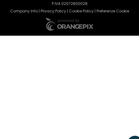
P.IVA 02072800028
Company Info
|
Privacy Policy
|
Cookie Policy
|
Preferenze Cookie