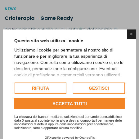
NEWS
Crioterapia – Game Ready
Da Fisiokinetik a Biella puoi usufruire del servizio di
×
Crioterapia – Game Ready. Se hai necessità di
Questo sito web utilizza i cookie
affrontare un...
Utilizziamo i cookie per permettere al nostro sito di
funzionare e per migliorare la tua esperienza di
Leggi di più
navigazione. Controlla come utilizziamo i cookie e, se lo
desideri, personalizzane la configurazione. Eventuali
cookie di profilazione o commerciali verranno utilizzati
esclusivamente previa acquisizione del consenso
dell'utente e, se consentito, potrebbero essere utilizzati
RIFIUTA
GESTISCI
per personalizzare gli annunci pubblicitari. Per ulteriori
informazioni su come Google utilizza i dati raccolti,
ACCETTA TUTTI
consulta la
politica sulla privacy di Google
.
Consulta l'informativa cookie completa.
La chiusura del banner mediante selezione del comando contraddistinto
dalla X posta al suo interno, in alto a destra, comporta il permanere delle
impostazioni di default oppure delle impostazioni precedentemente
selezionate, senza apportare alcuna modifica.
OPXcookie
powered by
OrangePix