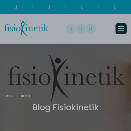
HOME
-
BLOG
B
l
o
g
F
i
s
i
o
k
i
n
e
t
i
k