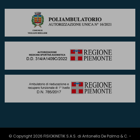
© Copyright 2026 FISIOKINETIK S.A.S. di Antonella De Palma & C. -