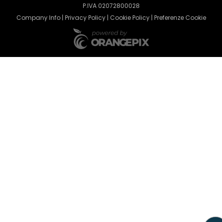
P.IVA 02072800028
Company Info
|
Privacy Policy
|
Cookie Policy
|
Preferenze Cookie