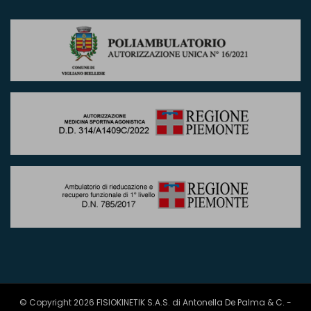
© Copyright 2026 FISIOKINETIK S.A.S. di Antonella De Palma & C. -