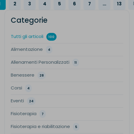
1
2
3
4
5
6
7
...
13
Categorie
Tutti gli articoli
100
Alimentazione
4
Allenamenti Personalizzati
11
Benessere
28
Corsi
4
Eventi
24
Fisioterapia
7
Fisioterapia e riabilitazione
5