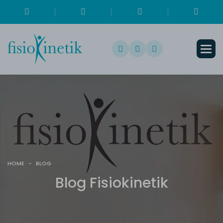
HOME
-
BLOG
B
l
o
g
F
i
s
i
o
k
i
n
e
t
i
k