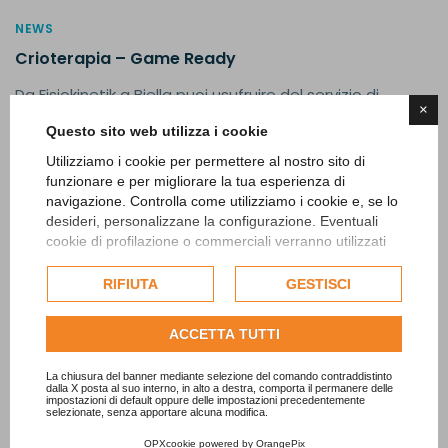
NEWS
Crioterapia – Game Ready
Da Fisiokinetik a Biella puoi usufruire del servizio di
×
Crioterapia – Game Ready. Se hai necessità di
Questo sito web utilizza i cookie
affrontare un...
Utilizziamo i cookie per permettere al nostro sito di
funzionare e per migliorare la tua esperienza di
Leggi di più
navigazione. Controlla come utilizziamo i cookie e, se lo
desideri, personalizzane la configurazione. Eventuali
cookie di profilazione o commerciali verranno utilizzati
esclusivamente previa acquisizione del consenso
dell'utente e, se consentito, potrebbero essere utilizzati
RIFIUTA
GESTISCI
per personalizzare gli annunci pubblicitari. Per ulteriori
informazioni su come Google utilizza i dati raccolti,
ACCETTA TUTTI
consulta la
politica sulla privacy di Google
.
Consulta l'informativa cookie completa.
La chiusura del banner mediante selezione del comando contraddistinto
dalla X posta al suo interno, in alto a destra, comporta il permanere delle
impostazioni di default oppure delle impostazioni precedentemente
selezionate, senza apportare alcuna modifica.
OPXcookie
powered by
OrangePix