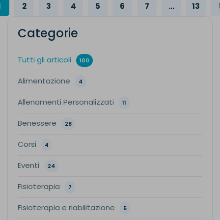
1
2
3
4
5
6
7
...
13
Categorie
Tutti gli articoli
100
Alimentazione
4
Allenamenti Personalizzati
11
Benessere
28
Corsi
4
Eventi
24
Fisioterapia
7
Fisioterapia e riabilitazione
5