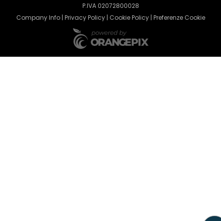
P.IVA 02072800028
Company Info
|
Privacy Policy
|
Cookie Policy
|
Preferenze Cookie