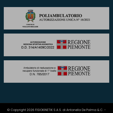
© Copyright 2026 FISIOKINETIK S.A.S. di Antonella De Palma & C. -