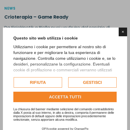
NEWS
Crioterapia – Game Ready
Da Fisiokinetik a Biella puoi usufruire del servizio di
×
Crioterapia – Game Ready. Se hai necessità di
Questo sito web utilizza i cookie
affrontare un...
Utilizziamo i cookie per permettere al nostro sito di
funzionare e per migliorare la tua esperienza di
Leggi di più
navigazione. Controlla come utilizziamo i cookie e, se lo
desideri, personalizzane la configurazione. Eventuali
cookie di profilazione o commerciali verranno utilizzati
esclusivamente previa acquisizione del consenso
dell'utente e, se consentito, potrebbero essere utilizzati
RIFIUTA
GESTISCI
per personalizzare gli annunci pubblicitari. Per ulteriori
informazioni su come Google utilizza i dati raccolti,
ACCETTA TUTTI
consulta la
politica sulla privacy di Google
.
Consulta l'informativa cookie completa.
La chiusura del banner mediante selezione del comando contraddistinto
dalla X posta al suo interno, in alto a destra, comporta il permanere delle
impostazioni di default oppure delle impostazioni precedentemente
selezionate, senza apportare alcuna modifica.
OPXcookie
powered by
OrangePix