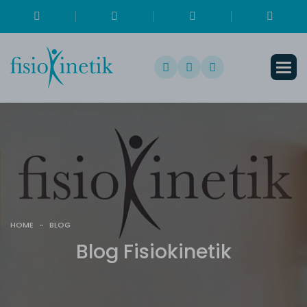
HOME
-
BLOG
B
l
o
g
F
i
s
i
o
k
i
n
e
t
i
k