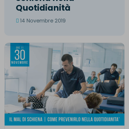
Q
u
o
t
i
d
i
a
n
i
t
à
14 Novembre 2019