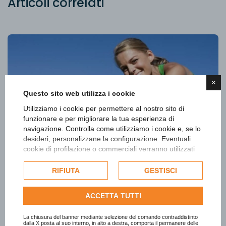
Articoli correlati
×
Questo sito web utilizza i cookie
Utilizziamo i cookie per permettere al nostro sito di
funzionare e per migliorare la tua esperienza di
navigazione. Controlla come utilizziamo i cookie e, se lo
desideri, personalizzane la configurazione. Eventuali
cookie di profilazione o commerciali verranno utilizzati
esclusivamente previa acquisizione del consenso
dell'utente e, se consentito, potrebbero essere utilizzati
RIFIUTA
GESTISCI
per personalizzare gli annunci pubblicitari. Per ulteriori
01 Giugno 2016
informazioni su come Google utilizza i dati raccolti,
ACCETTA TUTTI
consulta la
politica sulla privacy di Google
.
Esercizio Fisico Adattato, preventivo e
Consulta l'informativa cookie completa.
La chiusura del banner mediante selezione del comando contraddistinto
terapeutico
dalla X posta al suo interno, in alto a destra, comporta il permanere delle