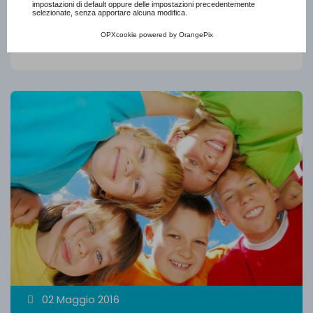
impostazioni di default oppure delle impostazioni precedentemente
selezionate, senza apportare alcuna modifica.
OPXcookie
powered by
OrangePix
Leggi di più
02 Maggio 2016