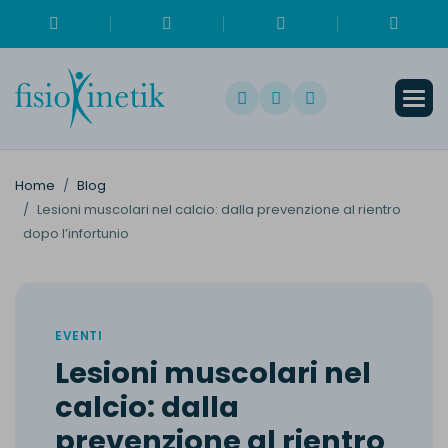
Home
Blog
Lesioni muscolari nel calcio: dalla prevenzione al rientro
dopo l’infortunio
EVENTI
L
e
s
i
o
n
i
m
u
s
c
o
l
a
r
i
n
e
l
c
a
l
c
i
o
:
d
a
l
l
a
p
r
e
v
e
n
z
i
o
n
e
a
l
r
i
e
n
t
r
o