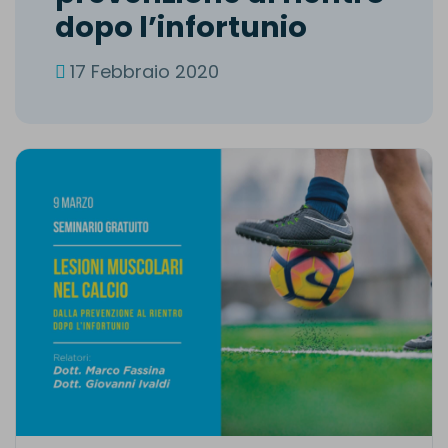
d
o
p
o
l
’
i
n
f
o
r
t
u
n
i
o
17 Febbraio 2020