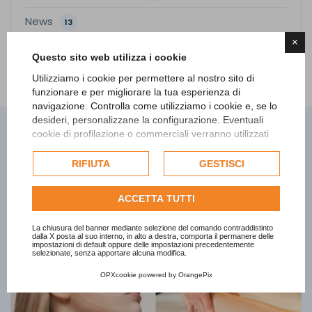
News
13
×
Questo sito web utilizza i cookie
Utilizziamo i cookie per permettere al nostro sito di
funzionare e per migliorare la tua esperienza di
navigazione. Controlla come utilizziamo i cookie e, se lo
desideri, personalizzane la configurazione. Eventuali
cookie di profilazione o commerciali verranno utilizzati
esclusivamente previa acquisizione del consenso
dell'utente e, se consentito, potrebbero essere utilizzati
RIFIUTA
GESTISCI
Articoli correlati
per personalizzare gli annunci pubblicitari. Per ulteriori
informazioni su come Google utilizza i dati raccolti,
ACCETTA TUTTI
consulta la
politica sulla privacy di Google
.
Consulta l'informativa cookie completa.
La chiusura del banner mediante selezione del comando contraddistinto
dalla X posta al suo interno, in alto a destra, comporta il permanere delle
impostazioni di default oppure delle impostazioni precedentemente
selezionate, senza apportare alcuna modifica.
OPXcookie
powered by
OrangePix