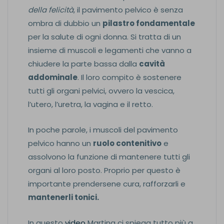
della felicità
, il pavimento pelvico è senza
ombra di dubbio un
pilastro fondamentale
per la salute di ogni donna. Si tratta di un
insieme di muscoli e legamenti che vanno a
chiudere la parte bassa dalla
cavità
addominale
. Il loro compito è sostenere
tutti gli organi pelvici, ovvero la vescica,
l’utero, l’uretra, la vagina e il retto.
In poche parole, i muscoli del pavimento
pelvico hanno un
ruolo contenitivo
e
assolvono la funzione di mantenere tutti gli
organi al loro posto. Proprio per questo è
importante prendersene cura, rafforzarli e
mantenerli tonici.
In questo
video
Martina ci spiega tutto più a