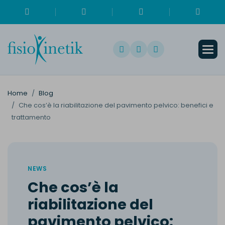
Home
Blog
Che cos’è la riabilitazione del pavimento pelvico: benefici e
trattamento
NEWS
C
h
e
c
o
s
’
è
l
a
r
i
a
b
i
l
i
t
a
z
i
o
n
e
d
e
l
p
a
v
i
m
e
n
t
o
p
e
l
v
i
c
o
: