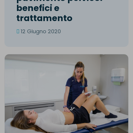
b
e
n
e
f
i
c
i
e
t
r
a
t
t
a
m
e
n
t
o
12 Giugno 2020